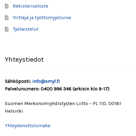
Rekisteriseloste
SMYL-kunniamerkonomi 2025
Yrittäjä ja työttömyysturva
Jäsenyys
Työtaistelut
SMYL 30 vuotta
Kunniamerkonomit
Yhteystiedot
Tietosuoja
Sähköposti:
info@smyl.fi
Valmistujaislakki
Palvelunumero: 0400 996 346 (arkisin klo 9-17)
Suomen Merkonomiyhdistysten Liitto – PL 110, 00181
Helsinki
Yhteydenottolomake