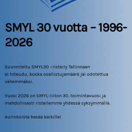
Jäsenyys
Liity valitsemasi työttömyyskassan jäseneksi
SMYL 30 vuotta
Päivitä tietosi
SMYL 30 vuotta – 1996-
MERKONOMI NEWS
Kunniamerkonomit
2026
Tietosuoja
Lehdet
Suunniteltu SMYL30 –risteily Tallinnaan
Valmistujaislakki
Mediatiedot
ei toteudu, koska osallistujamäärä jäi odotettua
vähemmäksi.
TYÖ & KOULUTUS
Vuosi 2026 on SMYL-liiton 30. toimintavuosi ja
Koulutus
mahdollisesti risteilemme yhdessä syksymmällä.
Ilmoittautuminen
Aurinkoista kesää kaikille!
Koulutusta tarjolla