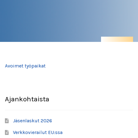
Työelämä
Asianajopalvelut
Jäädessäsi työttömäksi
Työntekijälle
Avoimet työpaikat
Työnhaku
Työtä tarjolla
Ajankohtaista
Yrittäjälle
Jäsenlaskut 2026
Jäsenmaksujen verovähennysoikeus
Verkkovierailut EU:ssa