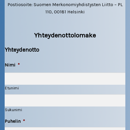
Postiosoite: Suomen Merkonomiyhdistysten Liitto – PL
Jäsenyys
Liity valitsemasi työttömyyskassan jäseneksi
110, 00181 Helsinki
SMYL 30 vuotta
Päivitä tietosi
Yhteydenottolomake
MERKONOMI NEWS
Kunniamerkonomit
Yhteydenotto
Tietosuoja
Lehdet
Nimi
*
Valmistujaislakki
Mediatiedot
TYÖ & KOULUTUS
Etunimi
Koulutus
Sukunimi
Ilmoittautuminen
Puhelin
*
Koulutusta tarjolla