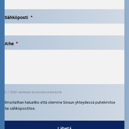
Työelämä
Sähköposti
*
Asianajopalvelut
Aihe
*
Jäädessäsi työttömäksi
Työntekijälle
Työnhaku
Työtä tarjolla
0 / 1500 merkkien enimmäismäärästä
Ilmoitathan haluatko että olemme Sinuun yhteydessä puhelimitse
Yrittäjälle
tai sähköpostitse.
Jäsenmaksujen verovähennysoikeus