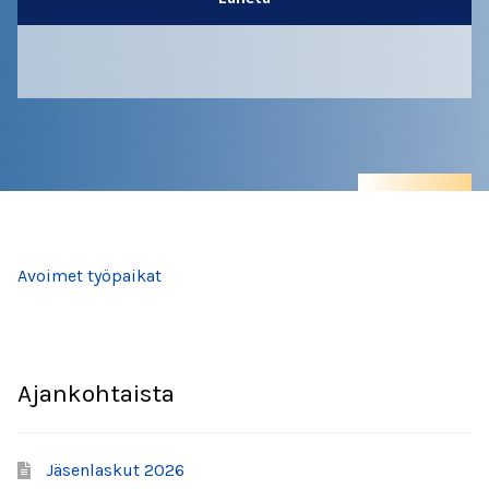
SMYL-kunniamerkonomi 2025
Jäsenyys
SMYL 30 vuotta
Kunniamerkonomit
Tietosuoja
Avoimet työpaikat
Valmistujaislakki
Ajankohtaista
Jäsenlaskut 2026