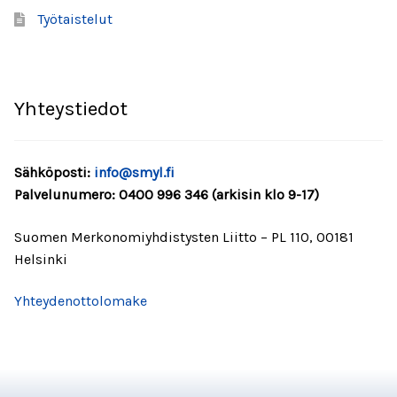
Työtaistelut
Työelämä
Asianajopalvelut
Yhteystiedot
Jäädessäsi työttömäksi
Sähköposti:
info@smyl.fi
Työntekijälle
Palvelunumero: 0400 996 346 (arkisin klo 9-17)
Työnhaku
Suomen Merkonomiyhdistysten Liitto – PL 110, 00181
Helsinki
Työtä tarjolla
Yhteydenottolomake
Yrittäjälle
Jäsenmaksujen verovähennysoikeus