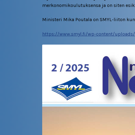
merkonomikoulutuksensa ja on siten esik
Ministeri Mika Poutala on SMYL-liiton k
https://www.smyl.fi/wp-content/uploads