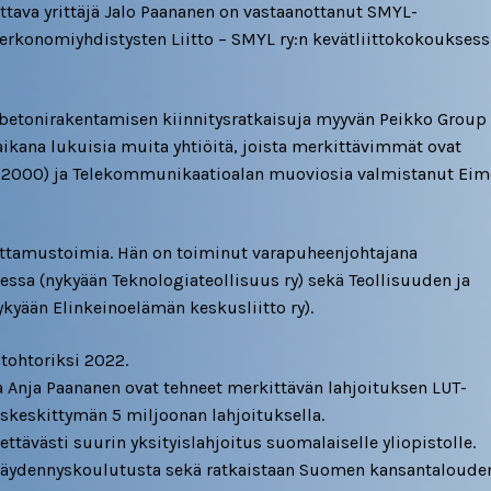
ttava yrittäjä Jalo Paananen on vastaanottanut SMYL-
onomiyhdistysten Liitto – SMYL ry:n kevätliittokokouksess
betonirakentamisen kiinnitysratkaisuja myyvän Peikko Group
ikana lukuisia muita yhtiöitä, joista merkittävimmät ovat
– 2000) ja Telekommunikaatioalan muoviosia valmistanut Ei
luottamustoimia. Hän on toiminut varapuheenjohtajana
essa (nykyään Teknologiateollisuus ry) sekä Teollisuuden ja
ykyään Elinkeinoelämän keskusliitto ry).
tohtoriksi 2022.
a Anja Paananen ovat tehneet merkittävän lahjoituksen LUT-
iskeskittymän 5 miljoonan lahjoituksella.
ettävästi suurin yksityislahjoitus suomalaiselle yliopistolle.
a täydennyskoulutusta sekä ratkaistaan Suomen kansantaloude