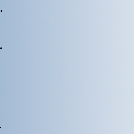
a
mo
n