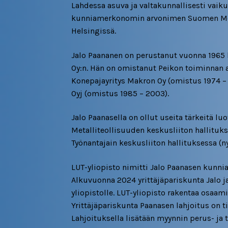
Lahdessa asuva ja valtakunnallisesti vaiku
kunniamerkonomin arvonimen Suomen Merk
Helsingissä.
Jalo Paananen on perustanut vuonna 1965 
Oy:n. Hän on omistanut Peikon toiminnan a
Konepajayritys Makron Oy (omistus 1974 
Oyj (omistus 1985 – 2003).
Jalo Paanasella on ollut useita tärkeitä 
Metalliteollisuuden keskusliiton hallituks
Työnantajain keskusliiton hallituksessa (n
LUT-yliopisto nimitti Jalo Paanasen kunnia
Alkuvuonna 2024 yrittäjäpariskunta Jalo j
yliopistolle. LUT-yliopisto rakentaa osaam
Yrittäjäpariskunta Paanasen lahjoitus on ti
Lahjoituksella lisätään myynnin perus- j