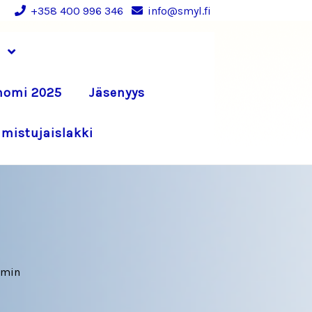
+358 400 996 346
info@smyl.fi
nomi 2025
Jäsenyys
lmistujaislakki
omin