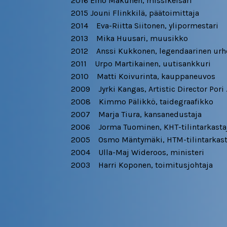
2016 Eino Makunen, missikeisari
2015 Jouni Flinkkilä, päätoimittaja
2014 Eva-Riitta Siitonen, ylipormestari
2013 Mika Huusari, muusikko
2012 Anssi Kukkonen, legendaarinen urhe
2011 Urpo Martikainen, uutisankkuri
2010 Matti Koivurinta, kauppaneuvos
2009 Jyrki Kangas, Artistic Director Pori 
2008 Kimmo Pälikkö, taidegraafikko
2007 Marja Tiura, kansanedustaja
2006 Jorma Tuominen, KHT-tilintarkasta
2005 Osmo Mäntymäki, HTM-tilintarkast
2004 Ulla-Maj Wideroos, ministeri
2003 Harri Koponen, toimitusjohtaja