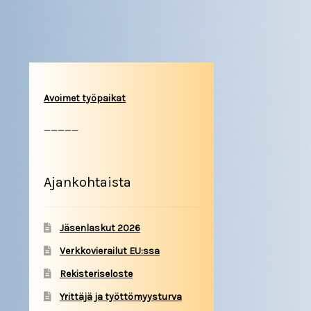
Avoimet työpaikat
_____
Ajankohtaista
Jäsenlaskut 2026
Verkkovierailut EU:ssa
Rekisteriseloste
Yrittäjä ja työttömyysturva