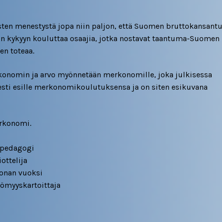
sten menestystä jopa niin paljon, että Suomen bruttokansant
in kykyyn kouluttaa osaajia, jotka nostavat taantuma-Suomen
en toteaa.
rkonomin ja arvo myönnetään merkonomille, joka julkisessa
esti esille merkonomikoulutuksensa ja on siten esikuvana
erkonomi.
, pedagogi
ottelija
onan vuoksi
tömyyskartoittaja