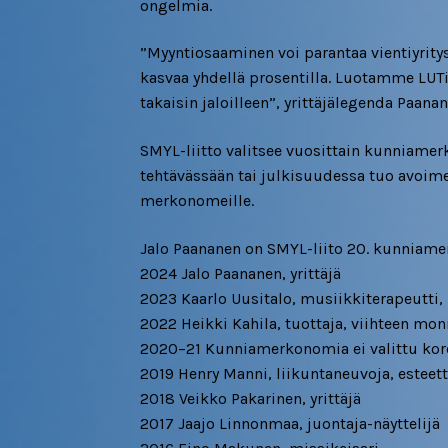
ongelmia.
”Myyntiosaaminen voi parantaa vientiyrity
kasvaa yhdellä prosentilla. Luotamme LUT
takaisin jaloilleen”, yrittäjälegenda Paanan
SMYL-liitto valitsee vuosittain kunniame
tehtävässään tai julkisuudessa tuo avoim
merkonomeille.
Jalo Paananen on SMYL-liito 20. kunniam
2024 Jalo Paananen, yrittäjä
2023 Kaarlo Uusitalo, musiikkiterapeutti
2022 Heikki Kahila, tuottaja, viihteen moni
2020–21 Kunniamerkonomia ei valittu kor
2019 Henry Manni, liikuntaneuvoja, esteet
2018 Veikko Pakarinen, yrittäjä
2017 Jaajo Linnonmaa, juontaja-näyttelijä