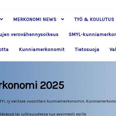
MERKONOMI NEWS
TYÖ & KOULUTUS
jen verovähennysoikeus
SMYL-kunniamerko
otta
Kunniamerkonomit
Tietosuoja
Va
rkonomi 2025
MYL ry valitsee vuosittain kunniamerkonomin. Kunniamerkon
tävässä tai julkisuudessa tuo avoimesti esille