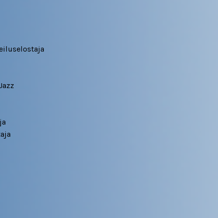
iluselostaja
Jazz
ja
aja