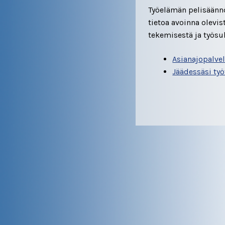
Työelämän pelisäännö
tietoa avoinna olevi
tekemisestä ja työsu
Asianajopalve
Jäädessäsi ty