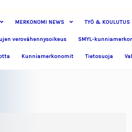
MERKONOMI NEWS
TYÖ & KOULUTUS
jen verovähennysoikeus
SMYL-kunniamerko
otta
Kunniamerkonomit
Tietosuoja
Va