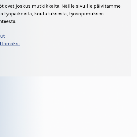
t ovat joskus mutkikkaita. Näille sivuille päivitämme
sta työpaikoista, koulutuksesta, työsopimuksen
hteesta.
lut
öttömäksi