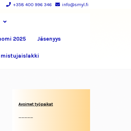
+358 400 996 346
info@smyl.fi
nomi 2025
Jäsenyys
lmistujaislakki
Avoimet työpaikat
_____