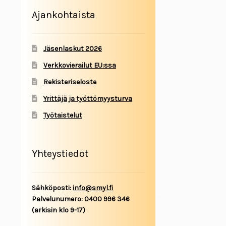
Ajankohtaista
Jäsenlaskut 2026
Verkkovierailut EU:ssa
Rekisteriseloste
Yrittäjä ja työttömyysturva
Työtaistelut
Yhteystiedot
Sähköposti:
info@smyl.fi
Palvelunumero: 0400 996 346
(arkisin klo 9-17)