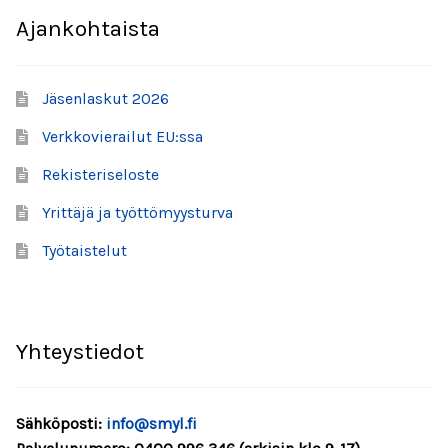
Ajankohtaista
SMYL-kunniamerkonomi 2025
Jäsenyys
Jäsenlaskut 2026
SMYL 30 vuotta
Verkkovierailut EU:ssa
Rekisteriseloste
Kunniamerkonomit
Yrittäjä ja työttömyysturva
Tietosuoja
Työtaistelut
Valmistujaislakki
Yhteystiedot
Sähköposti:
info@smyl.fi