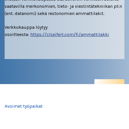
saatavilla merkonomien, tieto- ja viestintätekniikan pt:n
(ent. datanomi) sekä restonomien ammattilakit.
Työelämä
Verkkokauppa löytyy
Asianajopalvelut
osoitteesta:
https://clseifert.com/fi/ammattilakki
Jäädessäsi työttömäksi
Työntekijälle
Työnhaku
Työtä tarjolla
Yrittäjälle
Avoimet työpaikat
Jäsenmaksujen verovähennysoikeus